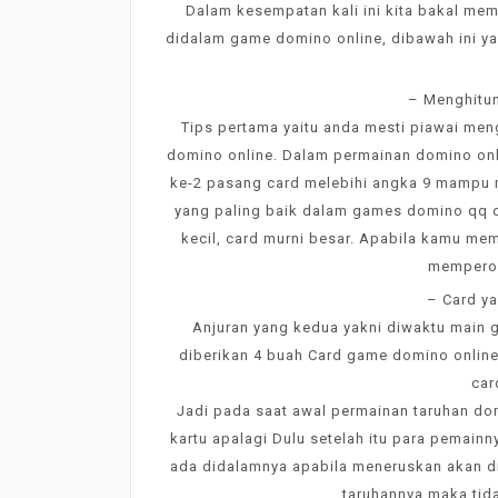
Dalam kesempatan kali ini kita bakal me
didalam game domino online, dibawah ini 
– Menghitu
Tips pertama yaitu anda mesti piawai me
domino online. Dalam permainan domino onli
ke-2 pasang card melebihi angka 9 mampu m
yang paling baik dalam games domino qq on
kecil, card murni besar. Apabila kamu m
memperol
– Card ya
Anjuran yang kedua yakni diwaktu main
diberikan 4 buah Card game domino online 
car
Jadi pada saat awal permainan taruhan dom
kartu apalagi Dulu setelah itu para pemainn
ada didalamnya apabila meneruskan akan dik
taruhannya maka tida