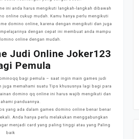
ne ini anda harus mengikuti langkah-langkah dibawah
ino online cukup mudah. Kamu hanya perlu mengikuti
e domino online, karena dengan mengikuti dan juga
pelajarinya dengan cepat ini membuat anda mampu
omino online dengan mudah.
me Judi Online Joker123
agi Pemula
dominoqq bagi pemula – saat ingin main games judi
an juga memahami suatu Tips khususnya lagi bagi para
nan domino qq online ini harus wajib mengikuti dan
ahami panduannya.
ips yang ada dalam games domino online benar benar
ekali. Anda hanya perlu melakukan menggabungkan
gar menjadi card yang paling tinggi atau yang Paling
baik