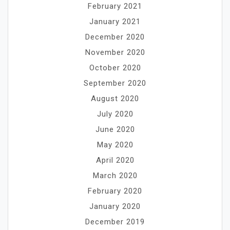
February 2021
January 2021
December 2020
November 2020
October 2020
September 2020
August 2020
July 2020
June 2020
May 2020
April 2020
March 2020
February 2020
January 2020
December 2019