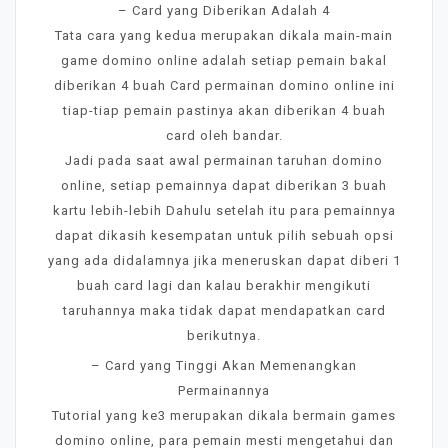
– Card yang Diberikan Adalah 4
Tata cara yang kedua merupakan dikala main-main
game domino online adalah setiap pemain bakal
diberikan 4 buah Card permainan domino online ini
tiap-tiap pemain pastinya akan diberikan 4 buah
card oleh bandar.
Jadi pada saat awal permainan taruhan domino
online, setiap pemainnya dapat diberikan 3 buah
kartu lebih-lebih Dahulu setelah itu para pemainnya
dapat dikasih kesempatan untuk pilih sebuah opsi
yang ada didalamnya jika meneruskan dapat diberi 1
buah card lagi dan kalau berakhir mengikuti
taruhannya maka tidak dapat mendapatkan card
berikutnya.
– Card yang Tinggi Akan Memenangkan
Permainannya
Tutorial yang ke3 merupakan dikala bermain games
domino online, para pemain mesti mengetahui dan