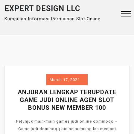
Skip
EXPERT DESIGN LLC
to
Kumpulan Informasi Permainan Slot Online
content
Close
Menu
March 17, 2021
ANJURAN LENGKAP TERUPDATE
GAME JUDI ONLINE AGEN SLOT
BONUS NEW MEMBER 100
Petunjuk main-main games judi online dominoqq –
Game judi dominoqq online memang lah menjadi