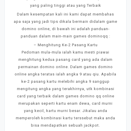
yang paling tinggi atau yang Terbaik
Dalam kesempatan kali ini kami dapat membahas
apa saja yang jadi tips dikala bermain didalam game
domino online, di bawah ini adalah panduan-
panduan dalam main-main games dominoqq :
– Menghitung Ke-2 Pasang Kartu
Pedoman mula-mula ialah kamu mesti piawai
menghitung kedua pasang card yang ada dalam
permainan domino online. Dalam games domino
online angka teratas ialah angka 9 atau qiu. Apabila
ke-2 pasang kartu melebihi angka 9 sanggup
mengitung angka yang terakhirnya, utk kombinasi
card yang terbaik dalam games domino qq online
merupakan seperti kartu enam dewa, card murni
yang kecil, kartu murni besar. Jikalau anda
memperoleh kombinasi kartu terssebut maka anda
bisa mendapatkan sebuah jackpot.