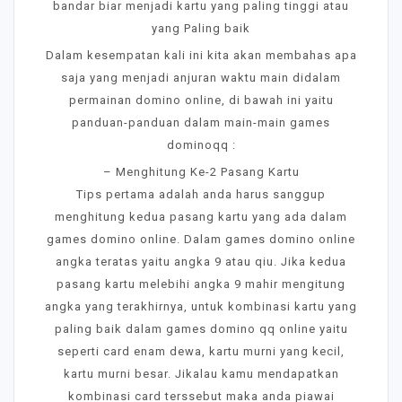
bandar biar menjadi kartu yang paling tinggi atau
yang Paling baik
Dalam kesempatan kali ini kita akan membahas apa
saja yang menjadi anjuran waktu main didalam
permainan domino online, di bawah ini yaitu
panduan-panduan dalam main-main games
dominoqq :
– Menghitung Ke-2 Pasang Kartu
Tips pertama adalah anda harus sanggup
menghitung kedua pasang kartu yang ada dalam
games domino online. Dalam games domino online
angka teratas yaitu angka 9 atau qiu. Jika kedua
pasang kartu melebihi angka 9 mahir mengitung
angka yang terakhirnya, untuk kombinasi kartu yang
paling baik dalam games domino qq online yaitu
seperti card enam dewa, kartu murni yang kecil,
kartu murni besar. Jikalau kamu mendapatkan
kombinasi card terssebut maka anda piawai