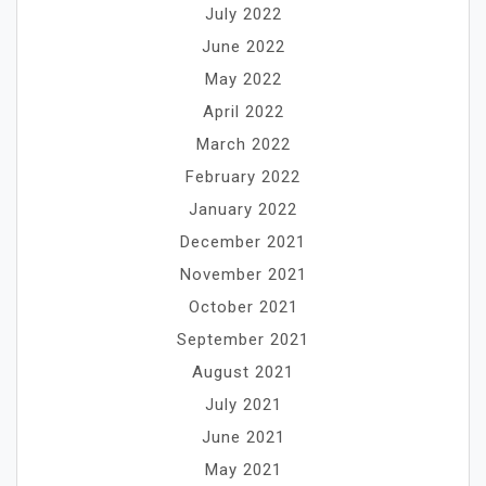
July 2022
June 2022
May 2022
April 2022
March 2022
February 2022
January 2022
December 2021
November 2021
October 2021
September 2021
August 2021
July 2021
June 2021
May 2021