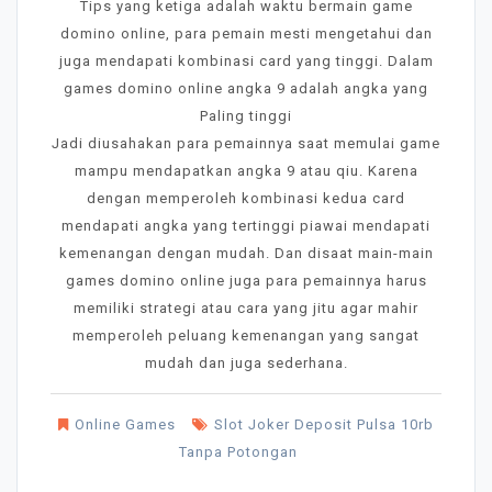
Tips yang ketiga adalah waktu bermain game
domino online, para pemain mesti mengetahui dan
juga mendapati kombinasi card yang tinggi. Dalam
games domino online angka 9 adalah angka yang
Paling tinggi
Jadi diusahakan para pemainnya saat memulai game
mampu mendapatkan angka 9 atau qiu. Karena
dengan memperoleh kombinasi kedua card
mendapati angka yang tertinggi piawai mendapati
kemenangan dengan mudah. Dan disaat main-main
games domino online juga para pemainnya harus
memiliki strategi atau cara yang jitu agar mahir
memperoleh peluang kemenangan yang sangat
mudah dan juga sederhana.
Online Games
Slot Joker Deposit Pulsa 10rb
Tanpa Potongan