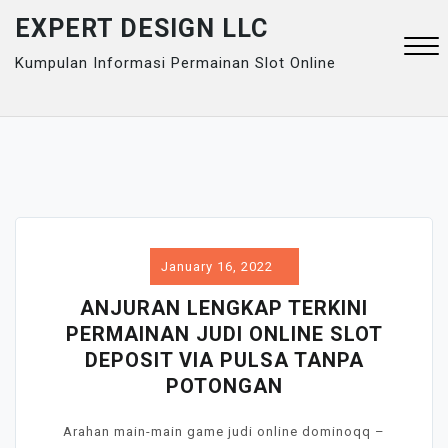
Skip
EXPERT DESIGN LLC
to
Kumpulan Informasi Permainan Slot Online
content
Close
Menu
January 16, 2022
ANJURAN LENGKAP TERKINI
PERMAINAN JUDI ONLINE SLOT
DEPOSIT VIA PULSA TANPA
POTONGAN
Arahan main-main game judi online dominoqq –