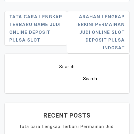
Post
TATA CARA LENGKAP
ARAHAN LENGKAP
TERBARU GAME JUDI
TERKINI PERMAINAN
Navigation
ONLINE DEPOSIT
JUDI ONLINE SLOT
PULSA SLOT
DEPOSIT PULSA
INDOSAT
Search
Search
RECENT POSTS
Tata cara Lengkap Terbaru Permainan Judi