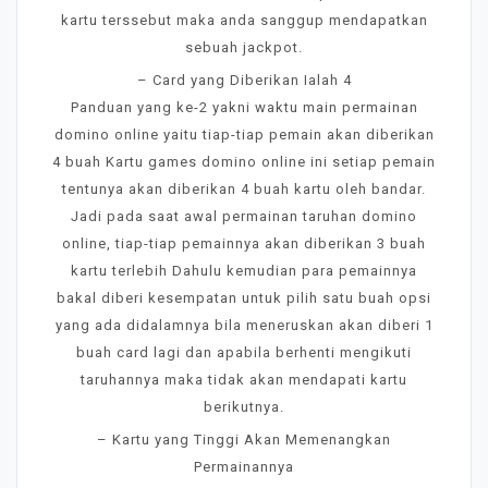
kartu terssebut maka anda sanggup mendapatkan
sebuah jackpot.
– Card yang Diberikan Ialah 4
Panduan yang ke-2 yakni waktu main permainan
domino online yaitu tiap-tiap pemain akan diberikan
4 buah Kartu games domino online ini setiap pemain
tentunya akan diberikan 4 buah kartu oleh bandar.
Jadi pada saat awal permainan taruhan domino
online, tiap-tiap pemainnya akan diberikan 3 buah
kartu terlebih Dahulu kemudian para pemainnya
bakal diberi kesempatan untuk pilih satu buah opsi
yang ada didalamnya bila meneruskan akan diberi 1
buah card lagi dan apabila berhenti mengikuti
taruhannya maka tidak akan mendapati kartu
berikutnya.
– Kartu yang Tinggi Akan Memenangkan
Permainannya