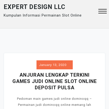
Skip
EXPERT DESIGN LLC
to
Kumpulan Informasi Permainan Slot Online
content
Close
Menu
January 13, 2020
ANJURAN LENGKAP TERKINI
GAMES JUDI ONLINE SLOT ONLINE
DEPOSIT PULSA
Pedoman main games judi online dominoqq –
Permainan judi dominoqq online memang lah