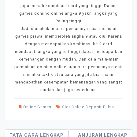
juga meraih kombinasi card yang tinggi. Dalam
games domino online angka 9 yakni angka yang
Paling tinggi
Jadi diusahakan para pemainnya saat memulai
games piawai memperoleh angka 9 atau qiu. Karena
dengan mendapatkan kombinasi ke-2 card
mendapati angka yang tertinggi dapat mendapatkan
kemenangan dengan mudah. Dan kala main-main
permainan domino online juga para pemainnya mesti
memiliki taktik atau cara yang jitu biar mahir
mendapatkan kesempatan kemenangan yang sangat
mudah dan juga sederhana.
Online Games
Slot Online Deposit Pulsa
Post
TATA CARA LENGKAP
ANJURAN LENGKAP