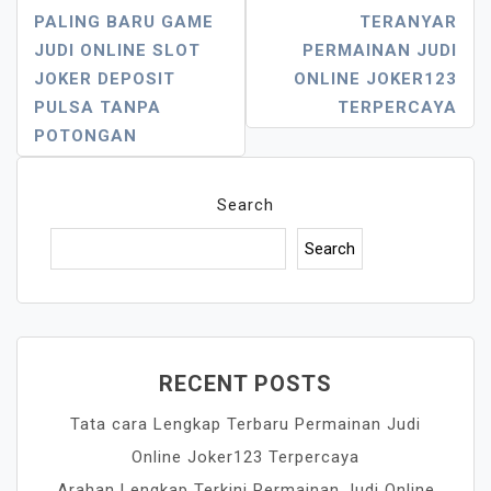
PALING BARU GAME
TERANYAR
Navigation
JUDI ONLINE SLOT
PERMAINAN JUDI
JOKER DEPOSIT
ONLINE JOKER123
PULSA TANPA
TERPERCAYA
POTONGAN
Search
Search
RECENT POSTS
Tata cara Lengkap Terbaru Permainan Judi
Online Joker123 Terpercaya
Arahan Lengkap Terkini Permainan Judi Online