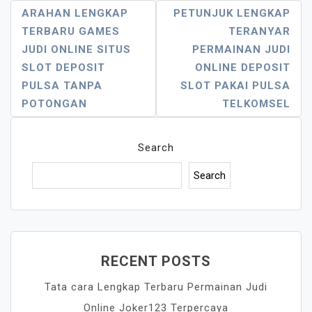
Post
ARAHAN LENGKAP
PETUNJUK LENGKAP
TERBARU GAMES
TERANYAR
Navigation
JUDI ONLINE SITUS
PERMAINAN JUDI
SLOT DEPOSIT
ONLINE DEPOSIT
PULSA TANPA
SLOT PAKAI PULSA
POTONGAN
TELKOMSEL
Search
Search
RECENT POSTS
Tata cara Lengkap Terbaru Permainan Judi
Online Joker123 Terpercaya