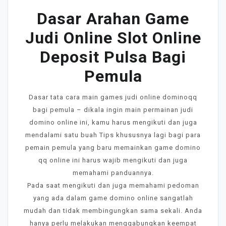
Dasar Arahan Game
Judi Online Slot Online
Deposit Pulsa Bagi
Pemula
Dasar tata cara main games judi online dominoqq
bagi pemula – dikala ingin main permainan judi
domino online ini, kamu harus mengikuti dan juga
mendalami satu buah Tips khususnya lagi bagi para
pemain pemula yang baru memainkan game domino
qq online ini harus wajib mengikuti dan juga
memahami panduannya.
Pada saat mengikuti dan juga memahami pedoman
yang ada dalam game domino online sangatlah
mudah dan tidak membingungkan sama sekali. Anda
hanya perlu melakukan menggabungkan keempat