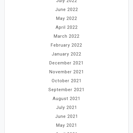
July 2022
June 2022
May 2022
April 2022
March 2022
February 2022
January 2022
December 2021
November 2021
October 2021
September 2021
August 2021
July 2021
June 2021
May 2021