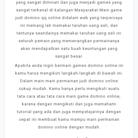
yang sangat diminati dan juga menjadi games yang
sangat terkenal di kalangan Masyarakat Main game
judi domino qq online didalam web yang terpercaya
ini memang lah memakai taruhan uang asli, dan
tentunya seandainya memakai taruhan uang asli ini
seluruh pemain yang memenangkan permainanya
akan mendapatkan satu buah keuntungan yang
sangat besar.
Apabila anda ingin bermain games domino online ini
kamu harus mengikuti langkah-langkah di bawah ini.
Dalam main-main permainan judi domino online
cukup mudah. Kamu hanya perlu mengikuti suatu
tata cara atau tata cara main game domino online,
karena dengan mengikuti dan juga memahami
tutorial yang ada dan juga mempelajarinya dengan
cepat ini membuat kamu mampu main permainan
domino online dengan mudah.