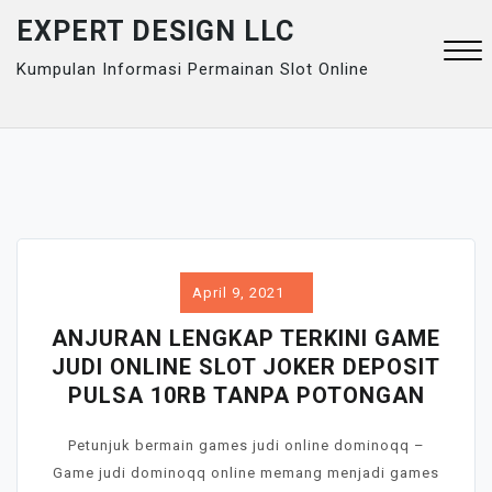
Skip
EXPERT DESIGN LLC
to
Kumpulan Informasi Permainan Slot Online
content
Close
Menu
April 9, 2021
ANJURAN LENGKAP TERKINI GAME
JUDI ONLINE SLOT JOKER DEPOSIT
PULSA 10RB TANPA POTONGAN
Petunjuk bermain games judi online dominoqq –
Game judi dominoqq online memang menjadi games