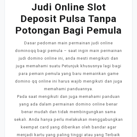
Judi Online Slot
Deposit Pulsa Tanpa
Potongan Bagi Pemula
Dasar pedoman main permainan judi online
dominoqq bagi pemula – saat ingin main permainan
judi domino online ini, anda mesti mengikuti dan
juga memahami suatu Petunjuk khususnya lagi bagi
para pemain pemula yang baru memainkan game
domino qq online ini harus wajib mengikuti dan juga
memahami panduannya.
Pada saat mengikuti dan juga memahami panduan
yang ada dalam permainan domino online benar
benar mudah dan tidak membingungkan sama
sekali. Anda hanya perlu melakukan menggabungkan
keempat card yang diberikan oleh bandar agar
menjadi kartu yang paling tinggi atau yang Terbaik