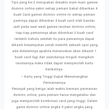
Tips yang ke-2 merupakan diwaktu main-main games
domino online yakni setiap pemain bakal diberikan 4
buah Card games domino online ini setiap pemain
pastinya dapat diberikan 4 buah card oleh bandar.
Jadi pada saat awal games taruhan domino online,
tiap-tiap pemainnya akan diberikan 3 buah card
terlebih Dahulu setelah itu para pemainnya dapat
dikasih kesempatan untuk memilih sebuah opsi yang
ada didalamnya apabila meneruskan akan dikasih 1
buah card lagi dan seandainya mogok mengikuti
taruhannya maka tidak dapat memperoleh kartu
berikutnya.
– Kartu yang Tinggi Dapat Memenangkan
Permainannya
Petunjuk yang ketiga ialah waktu bermain permainan
domino online, para pemain harus mengetahui dan
juga memperoleh kombinasi card yang tinggi. Dalam
game domino online angka 9 yakni angka yang