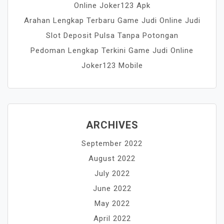
Online Joker123 Apk
Arahan Lengkap Terbaru Game Judi Online Judi
Slot Deposit Pulsa Tanpa Potongan
Pedoman Lengkap Terkini Game Judi Online
Joker123 Mobile
ARCHIVES
September 2022
August 2022
July 2022
June 2022
May 2022
April 2022