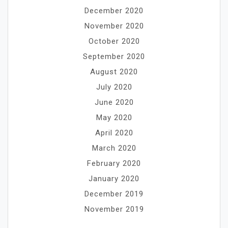
December 2020
November 2020
October 2020
September 2020
August 2020
July 2020
June 2020
May 2020
April 2020
March 2020
February 2020
January 2020
December 2019
November 2019