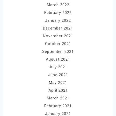
March 2022
February 2022
January 2022
December 2021
November 2021
October 2021
September 2021
August 2021
July 2021
June 2021
May 2021
April 2021
March 2021
February 2021
January 2021