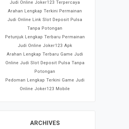
Judi Online Joker123 Terpercaya
Arahan Lengkap Terkini Permainan
Judi Online Link Slot Deposit Pulsa
Tanpa Potongan
Petunjuk Lengkap Terbaru Permainan
Judi Online Joker123 Apk
Arahan Lengkap Terbaru Game Judi
Online Judi Slot Deposit Pulsa Tanpa
Potongan
Pedoman Lengkap Terkini Game Judi
Online Joker123 Mobile
ARCHIVES