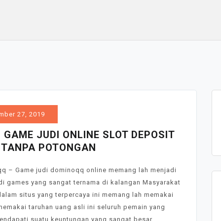
mber 27, 2019
 GAME JUDI ONLINE SLOT DEPOSIT
0 TANPA POTONGAN
oqq – Game judi dominoqq online memang lah menjadi
di games yang sangat ternama di kalangan Masyarakat
dalam situs yang terpercaya ini memang lah memakai
 memakai taruhan uang asli ini seluruh pemain yang
ndapati suatu keuntungan yang sangat besar.