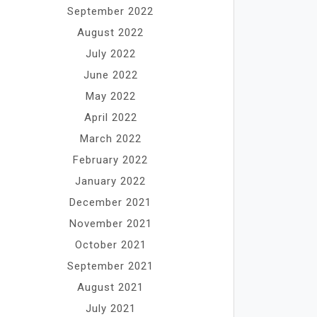
September 2022
August 2022
July 2022
June 2022
May 2022
April 2022
March 2022
February 2022
January 2022
December 2021
November 2021
October 2021
September 2021
August 2021
July 2021