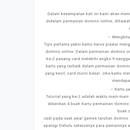
Dalam kesempatan kali ini kami akan memb
didalam permainan domino online, dibawa
– Menghitu
Tips pertama yakni kamu harus piawai men
domino online. Dalam permainan domino onli
ke-2 pasang card melebihi angka 9 sanggu
kartu yang terbaik dalam permainan domino
yang kecil, card murni besar. Jika kamu m
mendapat
– Kartu y
Tutorial yang ke-2 adalah waktu main-mai
diberikan 4 buah Kartu permainan domino o
buah c
Jadi pada saat awal games taruhan domino o
apalagi Dahulu seterusnya para pemainnya 