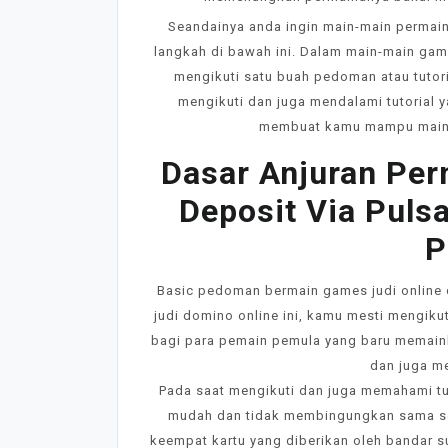
Seandainya anda ingin main-main permain
langkah di bawah ini. Dalam main-main gam
mengikuti satu buah pedoman atau tutor
mengikuti dan juga mendalami tutorial 
membuat kamu mampu main 
Dasar Anjuran Per
Deposit Via Puls
P
Basic pedoman bermain games judi online
judi domino online ini, kamu mesti mengiku
bagi para pemain pemula yang baru memaink
dan juga m
Pada saat mengikuti dan juga memahami tu
mudah dan tidak membingungkan sama se
keempat kartu yang diberikan oleh bandar su