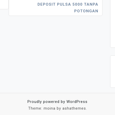
DEPOSIT PULSA 5000 TANPA
POTONGAN
Proudly powered by WordPress
Theme: moina by ashathemes.