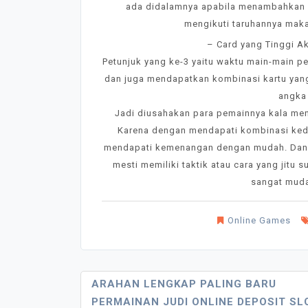
ada didalamnya apabila menambahkan ba
mengikuti taruhannya maka 
– Card yang Tinggi 
Petunjuk yang ke-3 yaitu waktu main-main p
dan juga mendapatkan kombinasi kartu yang
angka 
Jadi diusahakan para pemainnya kala me
Karena dengan mendapati kombinasi ked
mendapati kemenangan dengan mudah. Dan 
mesti memiliki taktik atau cara yang jit
sangat muda
Online Games
Post
ARAHAN LENGKAP PALING BARU
PERMAINAN JUDI ONLINE DEPOSIT SL