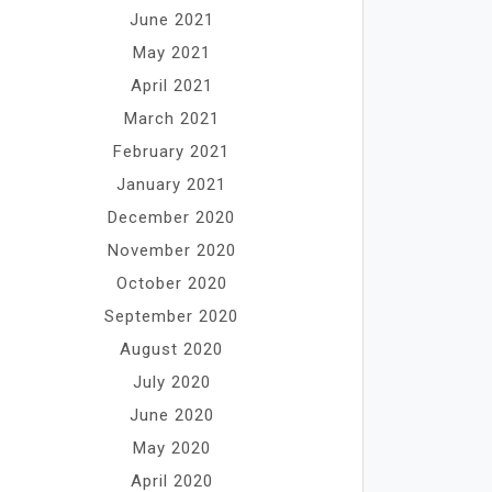
June 2021
May 2021
April 2021
March 2021
February 2021
January 2021
December 2020
November 2020
October 2020
September 2020
August 2020
July 2020
June 2020
May 2020
April 2020