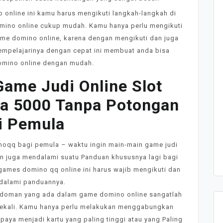
 online ini kamu harus mengikuti langkah-langkah di
omino online cukup mudah. Kamu hanya perlu mengikuti
e domino online, karena dengan mengikuti dan juga
mpelajarinya dengan cepat ini membuat anda bisa
mino online dengan mudah.
Game Judi Online Slot
sa 5000 Tanpa Potongan
i Pemula
noqq bagi pemula – waktu ingin main-main game judi
an juga mendalami suatu Panduan khususnya lagi bagi
ames domino qq online ini harus wajib mengikuti dan
dalami panduannya.
edoman yang ada dalam game domino online sangatlah
kali. Kamu hanya perlu melakukan menggabungkan
aya menjadi kartu yang paling tinggi atau yang Paling