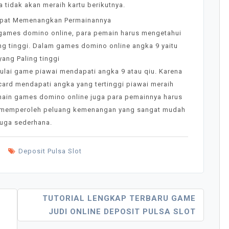
 tidak akan meraih kartu berikutnya.
Dapat Memenangkan Permainannya
 games domino online, para pemain harus mengetahui
g tinggi. Dalam games domino online angka 9 yaitu
ang Paling tinggi
lai game piawai mendapati angka 9 atau qiu. Karena
rd mendapati angka yang tertinggi piawai meraih
ain games domino online juga para pemainnya harus
bisa memperoleh peluang kemenangan yang sangat mudah
juga sederhana.
s
Deposit Pulsa Slot
TUTORIAL LENGKAP TERBARU GAME
JUDI ONLINE DEPOSIT PULSA SLOT