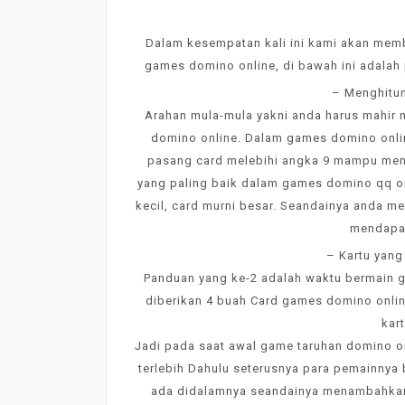
Dalam kesempatan kali ini kami akan memba
games domino online, di bawah ini adala
– Menghitu
Arahan mula-mula yakni anda harus mahir
domino online. Dalam games domino online
pasang card melebihi angka 9 mampu meng
yang paling baik dalam games domino qq on
kecil, card murni besar. Seandainya anda 
mendapat
– Kartu yang
Panduan yang ke-2 adalah waktu bermain 
diberikan 4 buah Card games domino online
kar
Jadi pada saat awal game taruhan domino onl
terlebih Dahulu seterusnya para pemainnya 
ada didalamnya seandainya menambahkan a