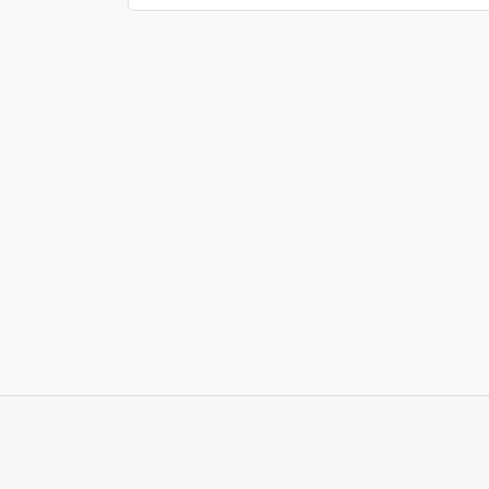
Navigation