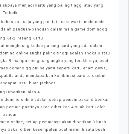
 supaya menjadi kartu yang paling tinggi atau yang
Terbaik
bahas apa saja yang jadi tata cara waktu main-main
 adalah panduan-panduan dalam main game dominoqq :
ng Ke-2 Pasang Kartu
pat menghitung kedua pasang card yang ada dalam
omino online angka paling tinggi adalah angka 9 atau
ngka 9 mampu mengitung angka yang terakhirnya, buat
mes domino qq online yaitu seperti kartu enam dewa,
. Apabila anda mendapatkan kombinasi card terssebut
endapati satu buah jackpot.
ng Diberikan Ialah 4
e domino online adalah setiap pemain bakal diberikan
iap pemain pastinya akan diberikan 4 buah kartu oleh
bandar.
mino online, setiap pemainnya akan diberikan 3 buah
nya bakal diberi kesempatan buat memilih satu buah