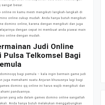
 sangat besar.
online ini kamu mesti mengikuti langkah-langkah di
omino online cukup mudah. Anda hanya butuh mengikuti
ame domino online, karena dengan mengikuti dan juga
lajarinya dengan cepat ini membuat anda piawai main
ino online dengan mudah.
ermainan Judi Online
i Pulsa Telkomsel Bagi
emula
 dominoqq bagi pemula – kala ingin bermain game judi
dan juga memahami suatu Anjuran khususnya lagi bagi
ames domino qq online ini harus wajib mengikuti dan
ahami panduannya.
juran yang ada dalam games domino online sangatlah
kali. Anda hanya butuh melakukan menggabungkan