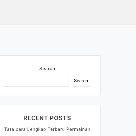
Search
Search
RECENT POSTS
Tata cara Lengkap Terbaru Permainan