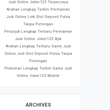
Judi Online Joker123 Terpercaya
Arahan Lengkap Terkini Permainan
Judi Online Link Slot Deposit Pulsa
Tanpa Potongan
Petunjuk Lengkap Terbaru Permainan
Judi Online Joker123 Apk
Arahan Lengkap Terbaru Game Judi
Online Judi Slot Deposit Pulsa Tanpa
Potongan
Pedoman Lengkap Terkini Game Judi
Online Joker123 Mobile
ARCHIVES