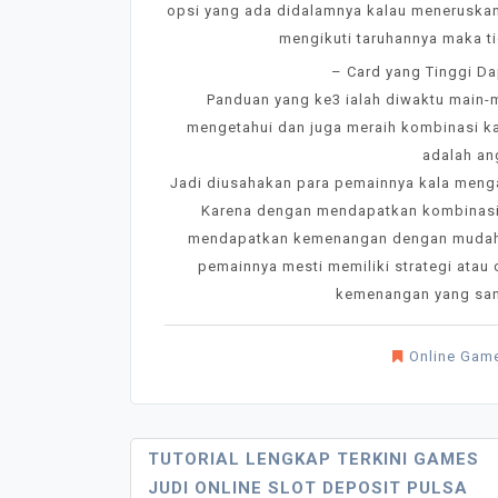
opsi yang ada didalamnya kalau meneruskan 
mengikuti taruhannya maka t
– Card yang Tinggi 
Panduan yang ke3 ialah diwaktu main-
mengetahui dan juga meraih kombinasi ka
adalah an
Jadi diusahakan para pemainnya kala meng
Karena dengan mendapatkan kombinasi k
mendapatkan kemenangan dengan mudah.
pemainnya mesti memiliki strategi atau
kemenangan yang san
Online Gam
Post
TUTORIAL LENGKAP TERKINI GAMES
JUDI ONLINE SLOT DEPOSIT PULSA