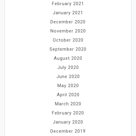
February 2021
January 2021
December 2020
November 2020
October 2020
September 2020
August 2020
July 2020
June 2020
May 2020
April 2020
March 2020
February 2020
January 2020
December 2019