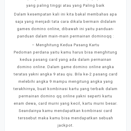
yang paling tinggi atau yang Paling baik
Dalam kesempatan kali ini kita bakal membahas apa
saja yang menjadi tata cara dikala bermain didalam
games domino online, dibawah ini yaitu panduan-
panduan dalam main-main permainan dominoqq :
– Menghitung Kedua Pasang Kartu
Pedoman perdana yaitu kamu harus bisa menghitung
kedua pasang card yang ada dalam permainan
domino online. Dalam game domino online angka
teratas yakni angka 9 atau qiu. Bila ke-2 pasang card
melebihi angka 9 mampu mengitung angka yang
terakhirnya, buat kombinasi kartu yang terbaik dalam
permainan domino qq online yakni seperti kartu
enam dewa, card murni yang kecil, kartu murni besar.
Seandainya kamu mendapatkan kombinasi card
terssebut maka kamu bisa mendapatkan sebuah
jackpot.