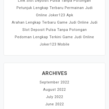
Link Slot Deposit Pulsa Tanpa Potongan
Petunjuk Lengkap Terbaru Permainan Judi
Online Joker123 Apk
Arahan Lengkap Terbaru Game Judi Online Judi
Slot Deposit Pulsa Tanpa Potongan
Pedoman Lengkap Terkini Game Judi Online
Joker123 Mobile
ARCHIVES
September 2022
August 2022
July 2022
June 2022