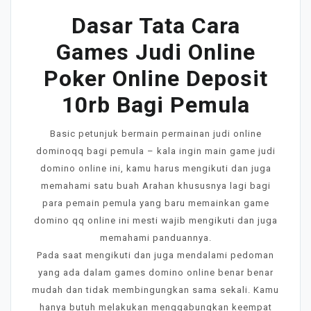
Dasar Tata Cara
Games Judi Online
Poker Online Deposit
10rb Bagi Pemula
Basic petunjuk bermain permainan judi online
dominoqq bagi pemula – kala ingin main game judi
domino online ini, kamu harus mengikuti dan juga
memahami satu buah Arahan khususnya lagi bagi
para pemain pemula yang baru memainkan game
domino qq online ini mesti wajib mengikuti dan juga
memahami panduannya.
Pada saat mengikuti dan juga mendalami pedoman
yang ada dalam games domino online benar benar
mudah dan tidak membingungkan sama sekali. Kamu
hanya butuh melakukan menggabungkan keempat