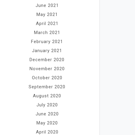
June 2021
May 2021
April 2021
March 2021
February 2021
January 2021
December 2020
November 2020
October 2020
September 2020
August 2020
July 2020
June 2020
May 2020
April 2020