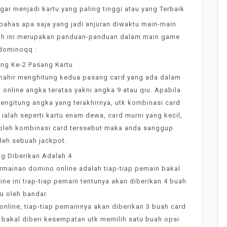
ar menjadi kartu yang paling tinggi atau yang Terbaik
bahas apa saja yang jadi anjuran diwaktu main-main
wah ini merupakan panduan-panduan dalam main game
dominoqq :
ng Ke-2 Pasang Kartu
mahir menghitung kedua pasang card yang ada dalam
nline angka teratas yakni angka 9 atau qiu. Apabila
engitung angka yang terakhirnya, utk kombinasi card
alah seperti kartu enam dewa, card murni yang kecil,
roleh kombinasi card terssebut maka anda sanggup
eh sebuah jackpot.
ng Diberikan Adalah 4
ermainan domino online adalah tiap-tiap pemain bakal
ne ini tiap-tiap pemain tentunya akan diberikan 4 buah
tu oleh bandar.
nline, tiap-tiap pemainnya akan diberikan 3 buah card
 bakal diberi kesempatan utk memilih satu buah opsi