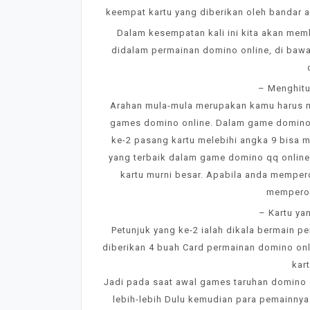
keempat kartu yang diberikan oleh bandar ag
Dalam kesempatan kali ini kita akan mem
didalam permainan domino online, di ba
– Menghitu
Arahan mula-mula merupakan kamu harus 
games domino online. Dalam game domino o
ke-2 pasang kartu melebihi angka 9 bisa m
yang terbaik dalam game domino qq online i
kartu murni besar. Apabila anda mempe
memperol
– Kartu ya
Petunjuk yang ke-2 ialah dikala bermain p
diberikan 4 buah Card permainan domino onli
kar
Jadi pada saat awal games taruhan domino o
lebih-lebih Dulu kemudian para pemainnya