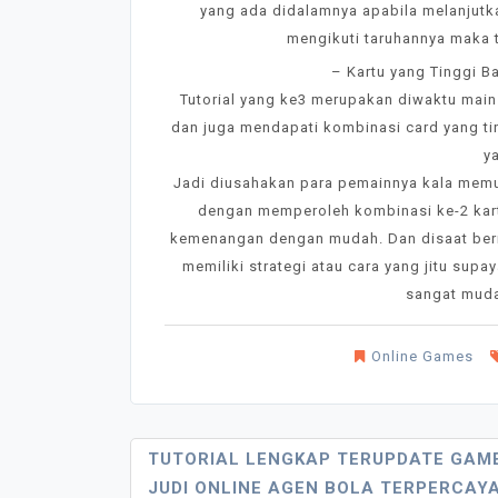
yang ada didalamnya apabila melanjutkan
mengikuti taruhannya maka t
– Kartu yang Tinggi 
Tutorial yang ke3 merupakan diwaktu mai
dan juga mendapati kombinasi card yang ti
y
Jadi diusahakan para pemainnya kala memu
dengan memperoleh kombinasi ke-2 kar
kemenangan dengan mudah. Dan disaat ber
memiliki strategi atau cara yang jitu s
sangat muda
Online Games
Post
TUTORIAL LENGKAP TERUPDATE GAM
JUDI ONLINE AGEN BOLA TERPERCAY