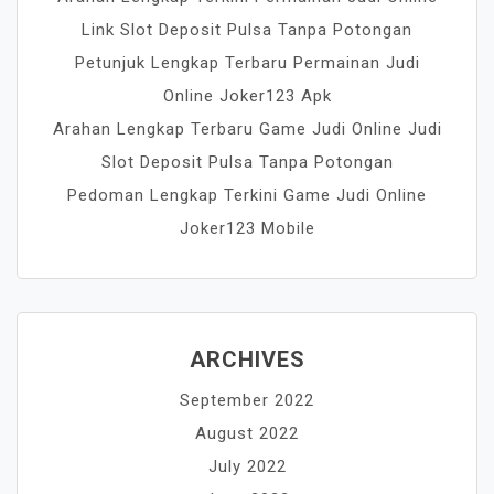
Link Slot Deposit Pulsa Tanpa Potongan
Petunjuk Lengkap Terbaru Permainan Judi
Online Joker123 Apk
Arahan Lengkap Terbaru Game Judi Online Judi
Slot Deposit Pulsa Tanpa Potongan
Pedoman Lengkap Terkini Game Judi Online
Joker123 Mobile
ARCHIVES
September 2022
August 2022
July 2022