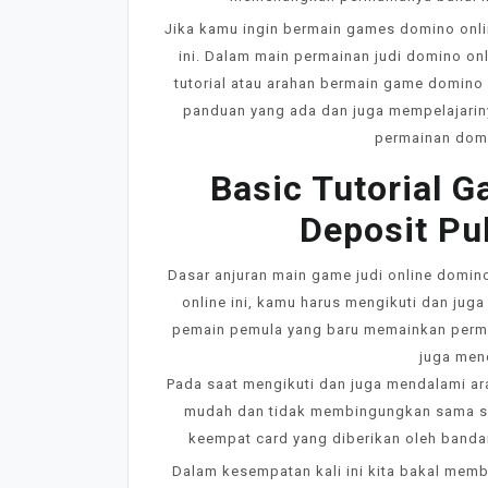
Jika kamu ingin bermain games domino onli
ini. Dalam main permainan judi domino on
tutorial atau arahan bermain game domino
panduan yang ada dan juga mempelajarin
permainan dom
Basic Tutorial G
Deposit Pu
Dasar anjuran main game judi online domin
online ini, kamu harus mengikuti dan ju
pemain pemula yang baru memainkan permai
juga men
Pada saat mengikuti dan juga mendalami a
mudah dan tidak membingungkan sama s
keempat card yang diberikan oleh bandar 
Dalam kesempatan kali ini kita bakal memba