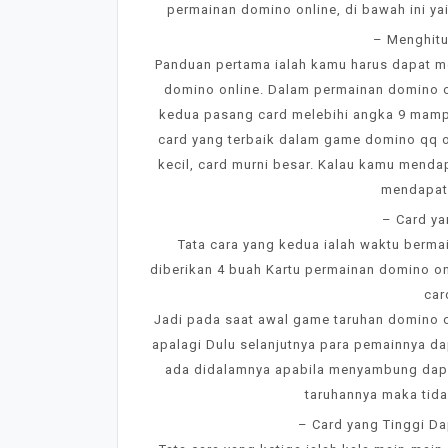
permainan domino online, di bawah ini 
– Menghitu
Panduan pertama ialah kamu harus dapat 
domino online. Dalam permainan domino on
kedua pasang card melebihi angka 9 mamp
card yang terbaik dalam game domino qq on
kecil, card murni besar. Kalau kamu mend
mendapat
– Card ya
Tata cara yang kedua ialah waktu berma
diberikan 4 buah Kartu permainan domino onl
car
Jadi pada saat awal game taruhan domino on
apalagi Dulu selanjutnya para pemainnya da
ada didalamnya apabila menyambung dapat
taruhannya maka tida
– Card yang Tinggi 