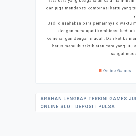
Tata cara yang ketiga ialah kala main-mai
dan juga mendapati kombinasi kartu yang t
y
Jadi diusahakan para pemainnya diwaktu 
dengan mendapati kombinasi kedua ka
kemenangan dengan mudah. Dan ketika mai
harus memiliki taktik atau cara yang ji
sangat muda
Online Games
Post
ARAHAN LENGKAP TERKINI GAMES JU
ONLINE SLOT DEPOSIT PULSA
Navigation