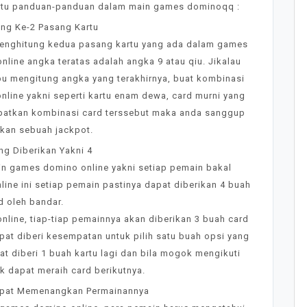
yaitu panduan-panduan dalam main games dominoqq :
ng Ke-2 Pasang Kartu
menghitung kedua pasang kartu yang ada dalam games
line angka teratas adalah angka 9 atau qiu. Jikalau
u mengitung angka yang terakhirnya, buat kombinasi
line yakni seperti kartu enam dewa, card murni yang
apatkan kombinasi card terssebut maka anda sanggup
kan sebuah jackpot.
ng Diberikan Yakni 4
in games domino online yakni setiap pemain bakal
ine ini setiap pemain pastinya dapat diberikan 4 buah
d oleh bandar.
line, tiap-tiap pemainnya akan diberikan 3 buah card
pat diberi kesempatan untuk pilih satu buah opsi yang
 diberi 1 buah kartu lagi dan bila mogok mengikuti
k dapat meraih card berikutnya.
Dapat Memenangkan Permainannya