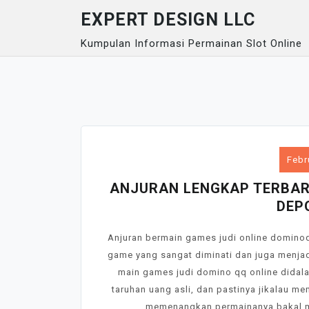
Skip
EXPERT DESIGN LLC
to
Kumpulan Informasi Permainan Slot Online
content
Febr
ANJURAN LENGKAP TERBARU
DEP
Anjuran bermain games judi online dominoq
game yang sangat diminati dan juga menja
main games judi domino qq online didal
taruhan uang asli, dan pastinya jikalau me
memenangkan permainanya bakal m