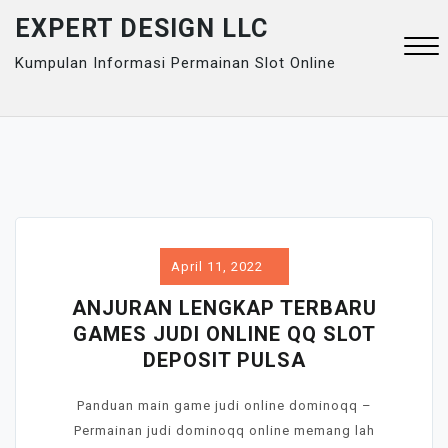
Skip
EXPERT DESIGN LLC
to
Kumpulan Informasi Permainan Slot Online
content
Close
Menu
April 11, 2022
ANJURAN LENGKAP TERBARU
GAMES JUDI ONLINE QQ SLOT
DEPOSIT PULSA
Panduan main game judi online dominoqq –
Permainan judi dominoqq online memang lah