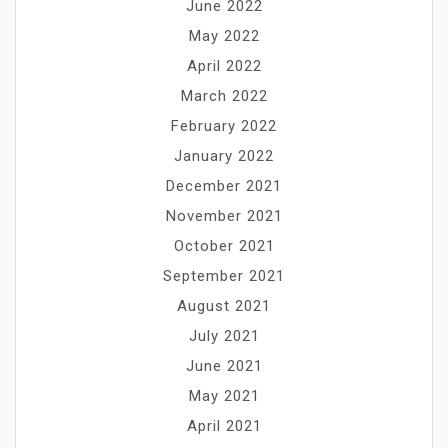
June 2022
May 2022
April 2022
March 2022
February 2022
January 2022
December 2021
November 2021
October 2021
September 2021
August 2021
July 2021
June 2021
May 2021
April 2021