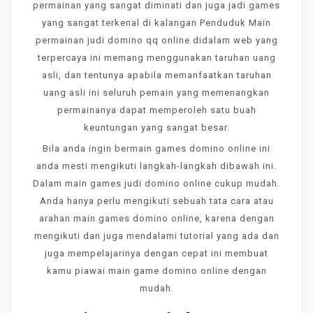
permainan yang sangat diminati dan juga jadi games
yang sangat terkenal di kalangan Penduduk Main
permainan judi domino qq online didalam web yang
terpercaya ini memang menggunakan taruhan uang
asli, dan tentunya apabila memanfaatkan taruhan
uang asli ini seluruh pemain yang memenangkan
permainanya dapat memperoleh satu buah
keuntungan yang sangat besar.
Bila anda ingin bermain games domino online ini
anda mesti mengikuti langkah-langkah dibawah ini.
Dalam main games judi domino online cukup mudah.
Anda hanya perlu mengikuti sebuah tata cara atau
arahan main games domino online, karena dengan
mengikuti dan juga mendalami tutorial yang ada dan
juga mempelajarinya dengan cepat ini membuat
kamu piawai main game domino online dengan
mudah.