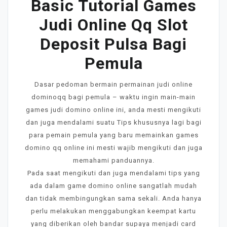
Basic Tutorial Games
Judi Online Qq Slot
Deposit Pulsa Bagi
Pemula
Dasar pedoman bermain permainan judi online
dominoqq bagi pemula – waktu ingin main-main
games judi domino online ini, anda mesti mengikuti
dan juga mendalami suatu Tips khususnya lagi bagi
para pemain pemula yang baru memainkan games
domino qq online ini mesti wajib mengikuti dan juga
memahami panduannya.
Pada saat mengikuti dan juga mendalami tips yang
ada dalam game domino online sangatlah mudah
dan tidak membingungkan sama sekali. Anda hanya
perlu melakukan menggabungkan keempat kartu
yang diberikan oleh bandar supaya menjadi card