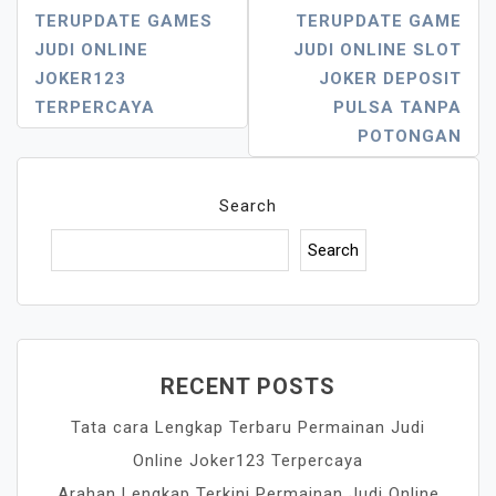
TERUPDATE GAMES
TERUPDATE GAME
Navigation
JUDI ONLINE
JUDI ONLINE SLOT
JOKER123
JOKER DEPOSIT
TERPERCAYA
PULSA TANPA
POTONGAN
Search
Search
RECENT POSTS
Tata cara Lengkap Terbaru Permainan Judi
Online Joker123 Terpercaya
Arahan Lengkap Terkini Permainan Judi Online