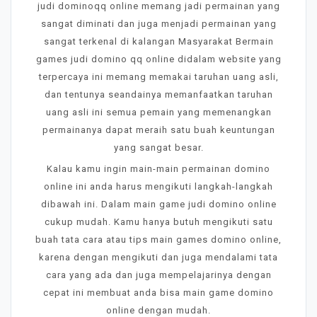
judi dominoqq online memang jadi permainan yang
sangat diminati dan juga menjadi permainan yang
sangat terkenal di kalangan Masyarakat Bermain
games judi domino qq online didalam website yang
terpercaya ini memang memakai taruhan uang asli,
dan tentunya seandainya memanfaatkan taruhan
uang asli ini semua pemain yang memenangkan
permainanya dapat meraih satu buah keuntungan
yang sangat besar.
Kalau kamu ingin main-main permainan domino
online ini anda harus mengikuti langkah-langkah
dibawah ini. Dalam main game judi domino online
cukup mudah. Kamu hanya butuh mengikuti satu
buah tata cara atau tips main games domino online,
karena dengan mengikuti dan juga mendalami tata
cara yang ada dan juga mempelajarinya dengan
cepat ini membuat anda bisa main game domino
online dengan mudah.