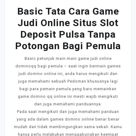
Basic Tata Cara Game
Judi Online Situs Slot
Deposit Pulsa Tanpa
Potongan Bagi Pemula
Basic petunjuk main-main game judi online
dominoqq bagi pemula – saat ingin bermain games
judi domino online ini, anda harus mengikuti dan
juga memahami sebuah Pedoman khususnya lagi
bagi para pemain pemula yang baru memainkan
game domino qq online ini mesti wajib mengikuti
dan juga memahami panduannya.
Pada saat mengikuti dan juga memahami panduan
yang ada dalam games domino online benar benar
mudah dan tidak membingungkan sama sekali. Kamu
hanya perlu melakukan menggabungkan keempat