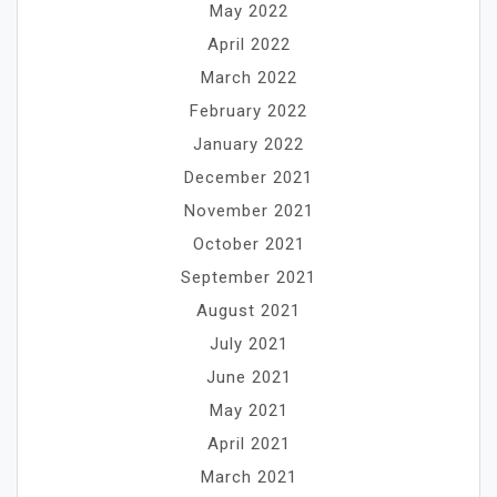
May 2022
April 2022
March 2022
February 2022
January 2022
December 2021
November 2021
October 2021
September 2021
August 2021
July 2021
June 2021
May 2021
April 2021
March 2021