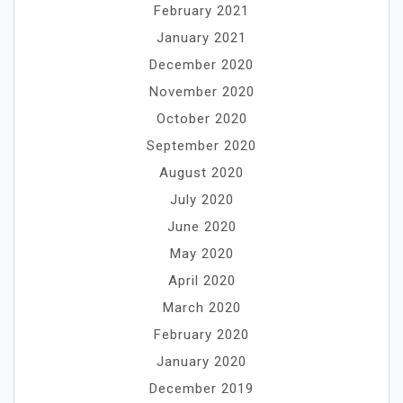
February 2021
January 2021
December 2020
November 2020
October 2020
September 2020
August 2020
July 2020
June 2020
May 2020
April 2020
March 2020
February 2020
January 2020
December 2019