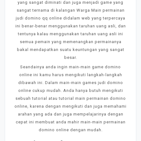
yang sangat diminati dan juga menjadi game yang
sangat ternama di kalangan Warga Main permainan
judi domino qq online didalam web yang terpercaya
ini benar-benar menggunakan taruhan uang asli, dan
tentunya kalau menggunakan taruhan uang asli ini
semua pemain yang memenangkan permainanya
bakal mendapatkan suatu keuntungan yang sangat
besar.
Seandainya anda ingin main-main game domino
online ini kamu harus mengikuti langkah-langkah
dibawah ini. Dalam main-main games judi domino
online cukup mudah. Anda hanya butuh mengikuti
sebuah tutorial atau tutorial main permainan domino
online, karena dengan mengikuti dan juga memahami
arahan yang ada dan juga mempelajarinya dengan
cepat ini membuat anda mahir main-main permainan
domino online dengan mudah.