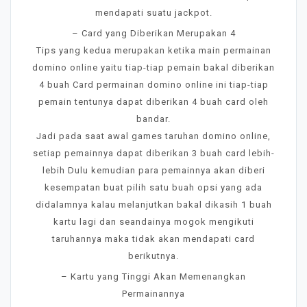
mendapati suatu jackpot.
– Card yang Diberikan Merupakan 4
Tips yang kedua merupakan ketika main permainan
domino online yaitu tiap-tiap pemain bakal diberikan
4 buah Card permainan domino online ini tiap-tiap
pemain tentunya dapat diberikan 4 buah card oleh
bandar.
Jadi pada saat awal games taruhan domino online,
setiap pemainnya dapat diberikan 3 buah card lebih-
lebih Dulu kemudian para pemainnya akan diberi
kesempatan buat pilih satu buah opsi yang ada
didalamnya kalau melanjutkan bakal dikasih 1 buah
kartu lagi dan seandainya mogok mengikuti
taruhannya maka tidak akan mendapati card
berikutnya.
– Kartu yang Tinggi Akan Memenangkan
Permainannya