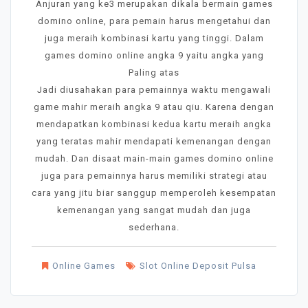
Anjuran yang ke3 merupakan dikala bermain games
domino online, para pemain harus mengetahui dan
juga meraih kombinasi kartu yang tinggi. Dalam
games domino online angka 9 yaitu angka yang
Paling atas
Jadi diusahakan para pemainnya waktu mengawali
game mahir meraih angka 9 atau qiu. Karena dengan
mendapatkan kombinasi kedua kartu meraih angka
yang teratas mahir mendapati kemenangan dengan
mudah. Dan disaat main-main games domino online
juga para pemainnya harus memiliki strategi atau
cara yang jitu biar sanggup memperoleh kesempatan
kemenangan yang sangat mudah dan juga
sederhana.
Online Games
Slot Online Deposit Pulsa