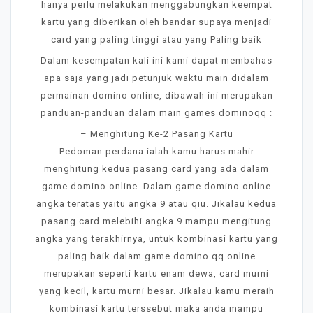
hanya perlu melakukan menggabungkan keempat
kartu yang diberikan oleh bandar supaya menjadi
card yang paling tinggi atau yang Paling baik
Dalam kesempatan kali ini kami dapat membahas
apa saja yang jadi petunjuk waktu main didalam
permainan domino online, dibawah ini merupakan
panduan-panduan dalam main games dominoqq :
– Menghitung Ke-2 Pasang Kartu
Pedoman perdana ialah kamu harus mahir
menghitung kedua pasang card yang ada dalam
game domino online. Dalam game domino online
angka teratas yaitu angka 9 atau qiu. Jikalau kedua
pasang card melebihi angka 9 mampu mengitung
angka yang terakhirnya, untuk kombinasi kartu yang
paling baik dalam game domino qq online
merupakan seperti kartu enam dewa, card murni
yang kecil, kartu murni besar. Jikalau kamu meraih
kombinasi kartu terssebut maka anda mampu