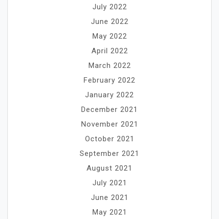
July 2022
June 2022
May 2022
April 2022
March 2022
February 2022
January 2022
December 2021
November 2021
October 2021
September 2021
August 2021
July 2021
June 2021
May 2021