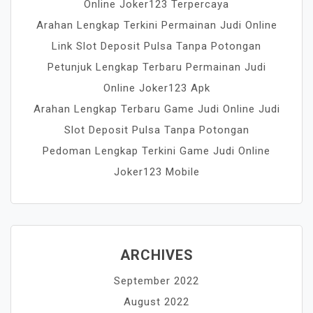
Online Joker123 Terpercaya
Arahan Lengkap Terkini Permainan Judi Online
Link Slot Deposit Pulsa Tanpa Potongan
Petunjuk Lengkap Terbaru Permainan Judi
Online Joker123 Apk
Arahan Lengkap Terbaru Game Judi Online Judi
Slot Deposit Pulsa Tanpa Potongan
Pedoman Lengkap Terkini Game Judi Online
Joker123 Mobile
ARCHIVES
September 2022
August 2022