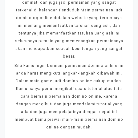
diminati dan juga jadi permainan yang sangat
terkenal di kalangan Penduduk Main permainan judi
domino qq online didalam website yang terpercaya
ini memang memanfaatkan taruhan uang asli, dan
tentunya jika memanfaatkan taruhan uang asli ini
seluruhnya pemain yang memenangkan permainanya
akan mendapatkan sebuah keuntungan yang sangat
besar.
Bila kamu ingin bermain permainan domino online ini
anda harus mengikuti langkah-langkah dibawah ini.
Dalam main game judi domino online cukup mudah.
Kamu hanya perlu mengikuti suatu tutorial atau tata
cara bermain permainan domino online, karena
dengan mengikuti dan juga mendalami tutorial yang
ada dan juga mempelajarinya dengan cepat ini
membuat kamu piawai main-main permainan domino
online dengan mudah.