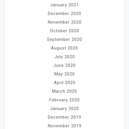
January 2021
December 2020
November 2020
October 2020
September 2020
August 2020
July 2020
June 2020
May 2020
April 2020
March 2020
February 2020
January 2020
December 2019
November 2019