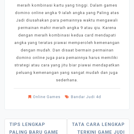
meraih kombinasi kartu yang tinggi. Dalam games
domino online angka 9 ialah angka yang Paling atas
Jadi diusahakan para pemainnya waktu mengawali
permainan mahir meraih angka 9 atau qiu. Karena
dengan meraih kombinasi kedua card mendapati
angka yang teratas piawai memperoleh kemenangan
dengan mudah. Dan disaat bermain permainan
domino online juga para pemainnya harus memiliki
strategi atau cara yang jitu biar piawai mendapatkan
peluang kemenangan yang sangat mudah dan juga
sederhana.
Online Games
Bandar Judi 4d
Post
TIPS LENGKAP
TATA CARA LENGKAP
PALING BARU GAME
TERKINI GAME JUDI