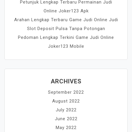
Petunjuk Lengkap Terbaru Permainan Judi
Online Joker123 Apk
Arahan Lengkap Terbaru Game Judi Online Judi
Slot Deposit Pulsa Tanpa Potongan
Pedoman Lengkap Terkini Game Judi Online
Joker123 Mobile
ARCHIVES
September 2022
August 2022
July 2022
June 2022
May 2022