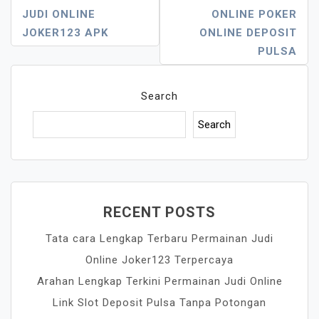
Navigation
JUDI ONLINE
ONLINE POKER
JOKER123 APK
ONLINE DEPOSIT
PULSA
Search
Search
RECENT POSTS
Tata cara Lengkap Terbaru Permainan Judi
Online Joker123 Terpercaya
Arahan Lengkap Terkini Permainan Judi Online
Link Slot Deposit Pulsa Tanpa Potongan