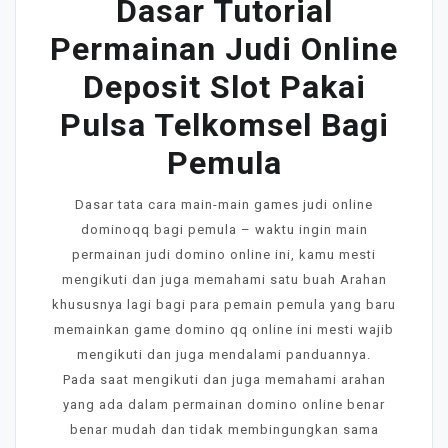
Dasar Tutorial
Permainan Judi Online
Deposit Slot Pakai
Pulsa Telkomsel Bagi
Pemula
Dasar tata cara main-main games judi online
dominoqq bagi pemula – waktu ingin main
permainan judi domino online ini, kamu mesti
mengikuti dan juga memahami satu buah Arahan
khususnya lagi bagi para pemain pemula yang baru
memainkan game domino qq online ini mesti wajib
mengikuti dan juga mendalami panduannya.
Pada saat mengikuti dan juga memahami arahan
yang ada dalam permainan domino online benar
benar mudah dan tidak membingungkan sama