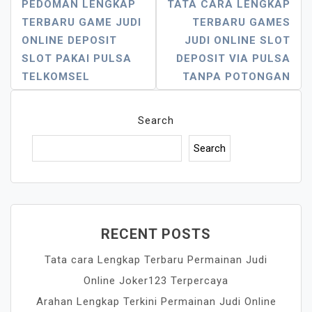
Post
PEDOMAN LENGKAP
TATA CARA LENGKAP
TERBARU GAME JUDI
TERBARU GAMES
Navigation
ONLINE DEPOSIT
JUDI ONLINE SLOT
SLOT PAKAI PULSA
DEPOSIT VIA PULSA
TELKOMSEL
TANPA POTONGAN
Search
Search
RECENT POSTS
Tata cara Lengkap Terbaru Permainan Judi
Online Joker123 Terpercaya
Arahan Lengkap Terkini Permainan Judi Online