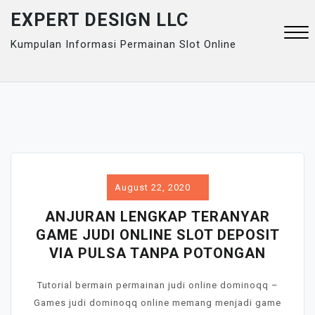
Skip
EXPERT DESIGN LLC
to
Kumpulan Informasi Permainan Slot Online
content
Close
Menu
August 22, 2020
ANJURAN LENGKAP TERANYAR
GAME JUDI ONLINE SLOT DEPOSIT
VIA PULSA TANPA POTONGAN
Tutorial bermain permainan judi online dominoqq –
Games judi dominoqq online memang menjadi game