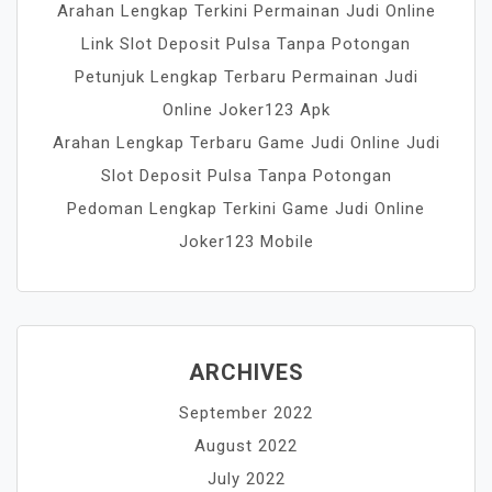
Arahan Lengkap Terkini Permainan Judi Online
Link Slot Deposit Pulsa Tanpa Potongan
Petunjuk Lengkap Terbaru Permainan Judi
Online Joker123 Apk
Arahan Lengkap Terbaru Game Judi Online Judi
Slot Deposit Pulsa Tanpa Potongan
Pedoman Lengkap Terkini Game Judi Online
Joker123 Mobile
ARCHIVES
September 2022
August 2022
July 2022