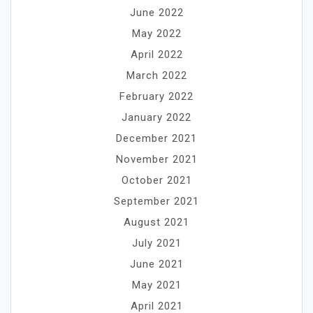
June 2022
May 2022
April 2022
March 2022
February 2022
January 2022
December 2021
November 2021
October 2021
September 2021
August 2021
July 2021
June 2021
May 2021
April 2021