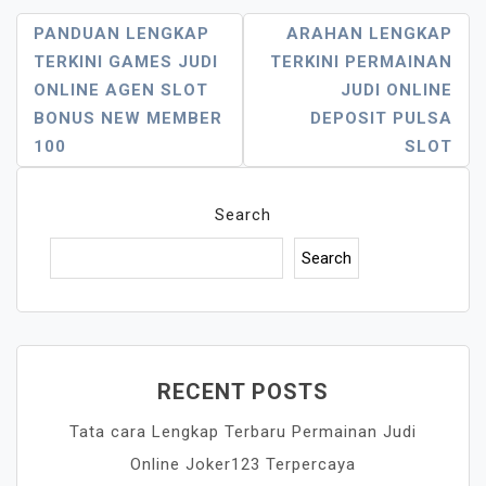
Post
PANDUAN LENGKAP
ARAHAN LENGKAP
TERKINI GAMES JUDI
TERKINI PERMAINAN
Navigation
ONLINE AGEN SLOT
JUDI ONLINE
BONUS NEW MEMBER
DEPOSIT PULSA
100
SLOT
Search
Search
RECENT POSTS
Tata cara Lengkap Terbaru Permainan Judi
Online Joker123 Terpercaya