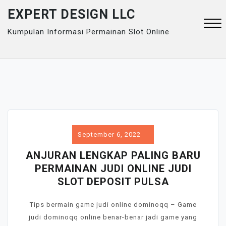
Skip
EXPERT DESIGN LLC
to
Kumpulan Informasi Permainan Slot Online
content
Close
Menu
September 6, 2022
ANJURAN LENGKAP PALING BARU
PERMAINAN JUDI ONLINE JUDI
SLOT DEPOSIT PULSA
Tips bermain game judi online dominoqq – Game
judi dominoqq online benar-benar jadi game yang