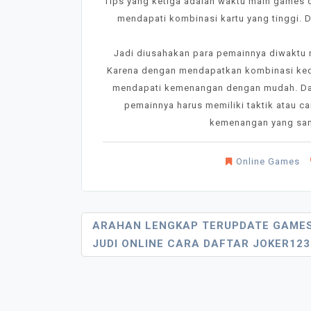
Tips yang ketiga adalah waktu main games 
mendapati kombinasi kartu yang tinggi. 
Jadi diusahakan para pemainnya diwaktu 
Karena dengan mendapatkan kombinasi ke
mendapati kemenangan dengan mudah. Dan
pemainnya harus memiliki taktik atau 
kemenangan yang san
Online Games
Post
ARAHAN LENGKAP TERUPDATE GAME
JUDI ONLINE CARA DAFTAR JOKER123
Navigation