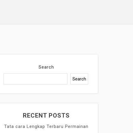
Search
Search
RECENT POSTS
Tata cara Lengkap Terbaru Permainan