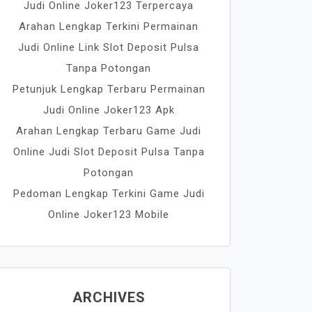
Judi Online Joker123 Terpercaya
Arahan Lengkap Terkini Permainan
Judi Online Link Slot Deposit Pulsa
Tanpa Potongan
Petunjuk Lengkap Terbaru Permainan
Judi Online Joker123 Apk
Arahan Lengkap Terbaru Game Judi
Online Judi Slot Deposit Pulsa Tanpa
Potongan
Pedoman Lengkap Terkini Game Judi
Online Joker123 Mobile
ARCHIVES