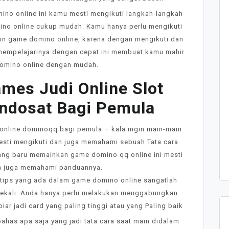
no online ini kamu mesti mengikuti langkah-langkah
ino online cukup mudah. Kamu hanya perlu mengikuti
in game domino online, karena dengan mengikuti dan
mempelajarinya dengan cepat ini membuat kamu mahir
omino online dengan mudah.
mes Judi Online Slot
Indosat Bagi Pemula
online dominoqq bagi pemula – kala ingin main-main
mesti mengikuti dan juga memahami sebuah Tata cara
ang baru memainkan game domino qq online ini mesti
an juga memahami panduannya.
 tips yang ada dalam game domino online sangatlah
ekali. Anda hanya perlu melakukan menggabungkan
iar jadi card yang paling tinggi atau yang Paling baik
ahas apa saja yang jadi tata cara saat main didalam