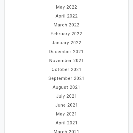
May 2022
April 2022
March 2022
February 2022
January 2022
December 2021
November 2021
October 2021
September 2021
August 2021
July 2021
June 2021
May 2021
April 2021
March 2021