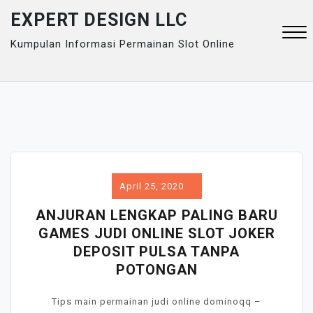
Skip
EXPERT DESIGN LLC
to
Kumpulan Informasi Permainan Slot Online
content
Close
Menu
April 25, 2020
ANJURAN LENGKAP PALING BARU
GAMES JUDI ONLINE SLOT JOKER
DEPOSIT PULSA TANPA
POTONGAN
Tips main permainan judi online dominoqq –