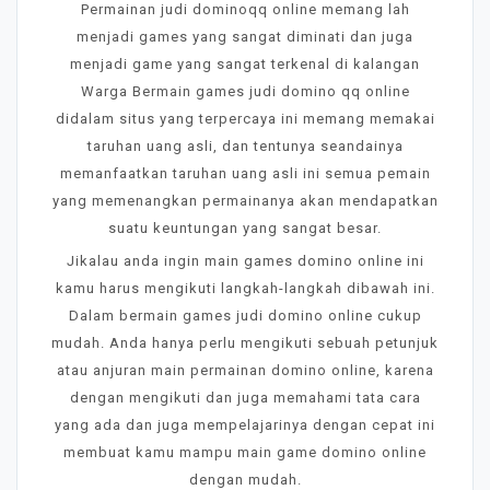
Permainan judi dominoqq online memang lah
menjadi games yang sangat diminati dan juga
menjadi game yang sangat terkenal di kalangan
Warga Bermain games judi domino qq online
didalam situs yang terpercaya ini memang memakai
taruhan uang asli, dan tentunya seandainya
memanfaatkan taruhan uang asli ini semua pemain
yang memenangkan permainanya akan mendapatkan
suatu keuntungan yang sangat besar.
Jikalau anda ingin main games domino online ini
kamu harus mengikuti langkah-langkah dibawah ini.
Dalam bermain games judi domino online cukup
mudah. Anda hanya perlu mengikuti sebuah petunjuk
atau anjuran main permainan domino online, karena
dengan mengikuti dan juga memahami tata cara
yang ada dan juga mempelajarinya dengan cepat ini
membuat kamu mampu main game domino online
dengan mudah.