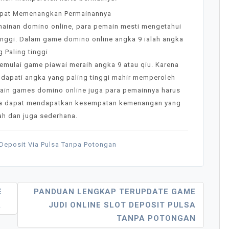
Dapat Memenangkan Permainannya
mainan domino online, para pemain mesti mengetahui
inggi. Dalam game domino online angka 9 ialah angka
g Paling tinggi
emulai game piawai meraih angka 9 atau qiu. Karena
dapati angka yang paling tinggi mahir memperoleh
in games domino online juga para pemainnya harus
upaya dapat mendapatkan kesempatan kemenangan yang
h dan juga sederhana.
 Deposit Via Pulsa Tanpa Potongan
E
PANDUAN LENGKAP TERUPDATE GAME
A
JUDI ONLINE SLOT DEPOSIT PULSA
TANPA POTONGAN