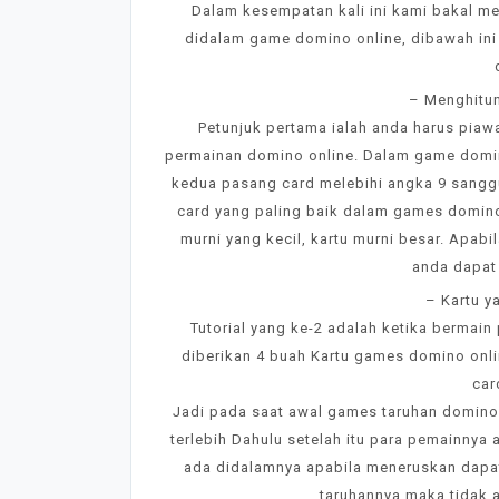
Dalam kesempatan kali ini kami bakal me
didalam game domino online, dibawah in
– Menghitu
Petunjuk pertama ialah anda harus pia
permainan domino online. Dalam game domino
kedua pasang card melebihi angka 9 sangg
card yang paling baik dalam games domino
murni yang kecil, kartu murni besar. Apa
anda dapat 
– Kartu y
Tutorial yang ke-2 adalah ketika bermain
diberikan 4 buah Kartu games domino onlin
car
Jadi pada saat awal games taruhan domino 
terlebih Dahulu setelah itu para pemainnya
ada didalamnya apabila meneruskan dapat d
taruhannya maka tidak 