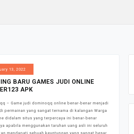
uary 13, 2022
ING BARU GAMES JUDI ONLINE
ER123 APK
oqq – Game judi dominoqq online benar-benar menjadi
di permainan yang sangat ternama di kalangan Warga
e didalam situs yang terpercaya ini benar-benar
ya apabila menggunakan taruhan uang asli ini seluruh
an mendapati sebuah keuntungan yang sangat besar.