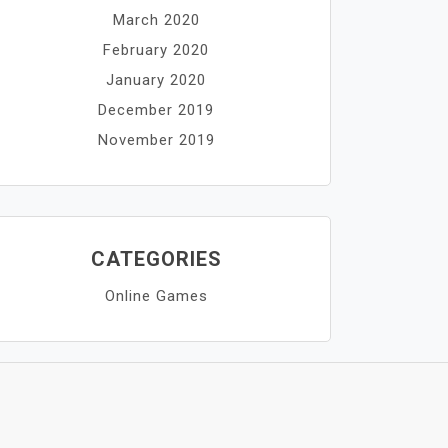
March 2020
February 2020
January 2020
December 2019
November 2019
CATEGORIES
Online Games