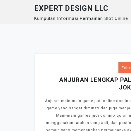
Skip
EXPERT DESIGN LLC
to
Kumpulan Informasi Permainan Slot Online
content
Febr
ANJURAN LENGKAP PAL
JOK
Anjuran main-main game judi online domin
game yang sangat diminati dan juga menja
Main-main games judi domino qq onlin
menggunakan taruhan uang asli, dan pastin
pemain yang memenangkan permainanya ak