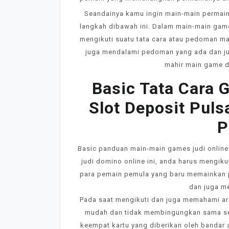
Seandainya kamu ingin main-main permain
langkah dibawah ini. Dalam main-main gam
mengikuti suatu tata cara atau pedoman m
juga mendalami pedoman yang ada dan j
mahir main game 
Basic Tata Cara 
Slot Deposit Pul
P
Basic panduan main-main games judi online
judi domino online ini, anda harus mengik
para pemain pemula yang baru memainkan p
dan juga m
Pada saat mengikuti dan juga memahami a
mudah dan tidak membingungkan sama se
keempat kartu yang diberikan oleh bandar a