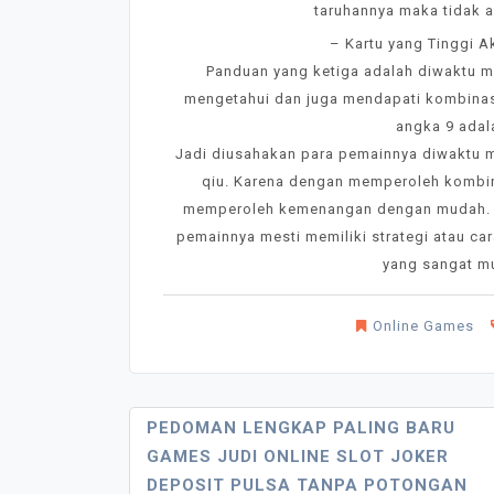
taruhannya maka tidak 
– Kartu yang Tinggi
Panduan yang ketiga adalah diwaktu m
mengetahui dan juga mendapati kombinasi
angka 9 adal
Jadi diusahakan para pemainnya diwaktu 
qiu. Karena dengan memperoleh kombina
memperoleh kemenangan dengan mudah. D
pemainnya mesti memiliki strategi atau ca
yang sangat m
Online Games
Post
PEDOMAN LENGKAP PALING BARU
GAMES JUDI ONLINE SLOT JOKER
Navigation
DEPOSIT PULSA TANPA POTONGAN