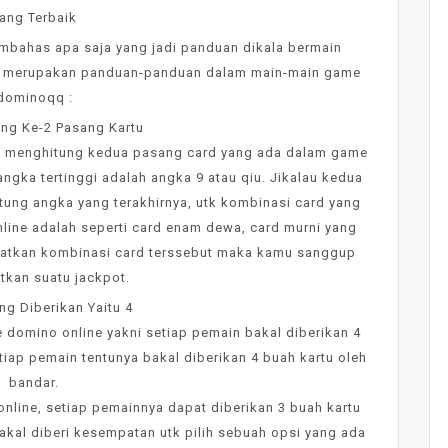
ang Terbaik
mbahas apa saja yang jadi panduan dikala bermain
ni merupakan panduan-panduan dalam main-main game
dominoqq :
ng Ke-2 Pasang Kartu
u menghitung kedua pasang card yang ada dalam game
gka tertinggi adalah angka 9 atau qiu. Jikalau kedua
tung angka yang terakhirnya, utk kombinasi card yang
line adalah seperti card enam dewa, card murni yang
apatkan kombinasi card terssebut maka kamu sanggup
kan suatu jackpot.
ng Diberikan Yaitu 4
 domino online yakni setiap pemain bakal diberikan 4
tiap pemain tentunya bakal diberikan 4 buah kartu oleh
bandar.
nline, setiap pemainnya dapat diberikan 3 buah kartu
akal diberi kesempatan utk pilih sebuah opsi yang ada