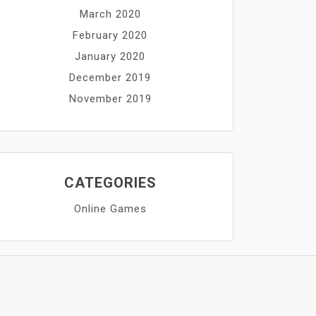
March 2020
February 2020
January 2020
December 2019
November 2019
CATEGORIES
Online Games