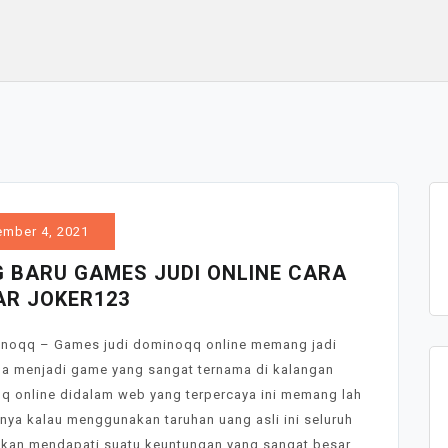
ember 4, 2021
 BARU GAMES JUDI ONLINE CARA
AR JOKER123
minoqq – Games judi dominoqq online memang jadi
ga menjadi game yang sangat ternama di kalangan
q online didalam web yang terpercaya ini memang lah
nya kalau menggunakan taruhan uang asli ini seluruh
an mendapati suatu keuntungan yang sangat besar.