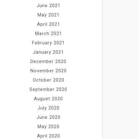
June 2021
May 2021
April 2021
March 2021
February 2021
January 2021
December 2020
November 2020
October 2020
September 2020
August 2020
July 2020
June 2020
May 2020
April 2020