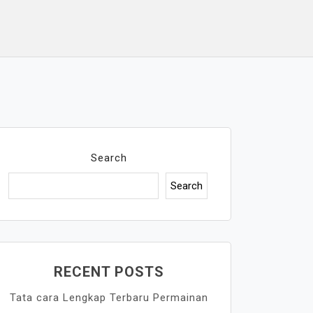
Search
Search
RECENT POSTS
Tata cara Lengkap Terbaru Permainan