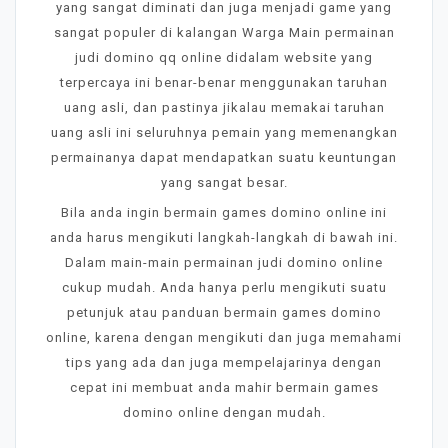
yang sangat diminati dan juga menjadi game yang
sangat populer di kalangan Warga Main permainan
judi domino qq online didalam website yang
terpercaya ini benar-benar menggunakan taruhan
uang asli, dan pastinya jikalau memakai taruhan
uang asli ini seluruhnya pemain yang memenangkan
permainanya dapat mendapatkan suatu keuntungan
yang sangat besar.
Bila anda ingin bermain games domino online ini
anda harus mengikuti langkah-langkah di bawah ini.
Dalam main-main permainan judi domino online
cukup mudah. Anda hanya perlu mengikuti suatu
petunjuk atau panduan bermain games domino
online, karena dengan mengikuti dan juga memahami
tips yang ada dan juga mempelajarinya dengan
cepat ini membuat anda mahir bermain games
domino online dengan mudah.