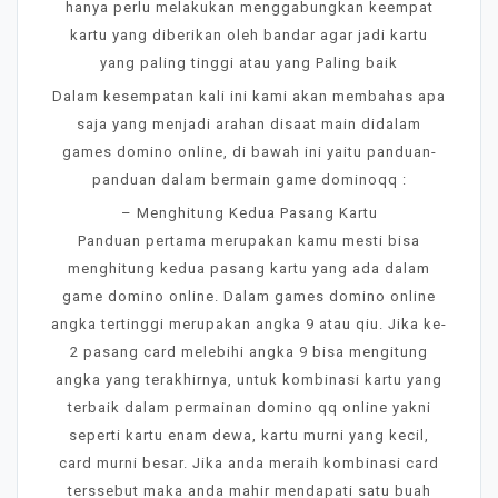
hanya perlu melakukan menggabungkan keempat
kartu yang diberikan oleh bandar agar jadi kartu
yang paling tinggi atau yang Paling baik
Dalam kesempatan kali ini kami akan membahas apa
saja yang menjadi arahan disaat main didalam
games domino online, di bawah ini yaitu panduan-
panduan dalam bermain game dominoqq :
– Menghitung Kedua Pasang Kartu
Panduan pertama merupakan kamu mesti bisa
menghitung kedua pasang kartu yang ada dalam
game domino online. Dalam games domino online
angka tertinggi merupakan angka 9 atau qiu. Jika ke-
2 pasang card melebihi angka 9 bisa mengitung
angka yang terakhirnya, untuk kombinasi kartu yang
terbaik dalam permainan domino qq online yakni
seperti kartu enam dewa, kartu murni yang kecil,
card murni besar. Jika anda meraih kombinasi card
terssebut maka anda mahir mendapati satu buah