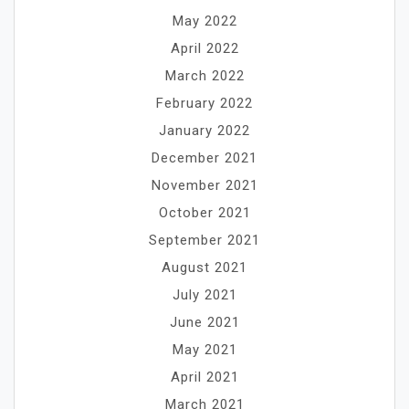
May 2022
April 2022
March 2022
February 2022
January 2022
December 2021
November 2021
October 2021
September 2021
August 2021
July 2021
June 2021
May 2021
April 2021
March 2021