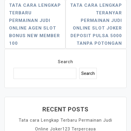
Post
TATA CARA LENGKAP
TATA CARA LENGKAP
TERBARU
TERANYAR
Navigation
PERMAINAN JUDI
PERMAINAN JUDI
ONLINE AGEN SLOT
ONLINE SLOT JOKER
BONUS NEW MEMBER
DEPOSIT PULSA 5000
100
TANPA POTONGAN
Search
Search
RECENT POSTS
Tata cara Lengkap Terbaru Permainan Judi
Online Joker123 Terpercaya