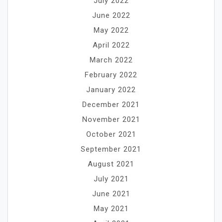
July 2022
June 2022
May 2022
April 2022
March 2022
February 2022
January 2022
December 2021
November 2021
October 2021
September 2021
August 2021
July 2021
June 2021
May 2021