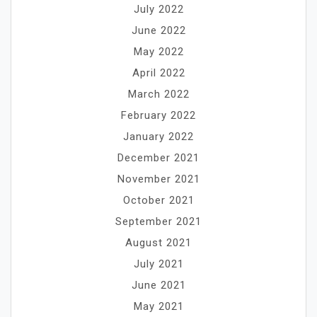
July 2022
June 2022
May 2022
April 2022
March 2022
February 2022
January 2022
December 2021
November 2021
October 2021
September 2021
August 2021
July 2021
June 2021
May 2021