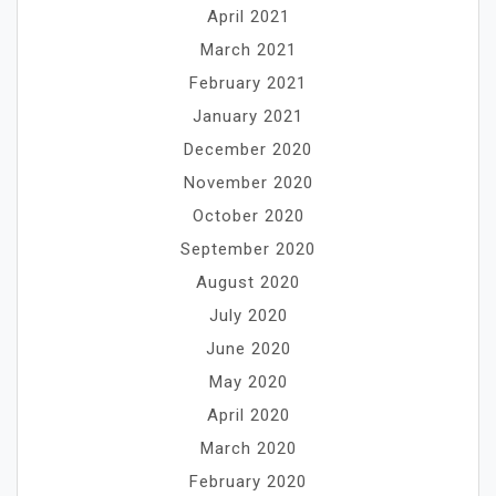
April 2021
March 2021
February 2021
January 2021
December 2020
November 2020
October 2020
September 2020
August 2020
July 2020
June 2020
May 2020
April 2020
March 2020
February 2020