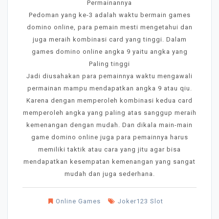
Permainannya
Pedoman yang ke-3 adalah waktu bermain games
domino online, para pemain mesti mengetahui dan
juga meraih kombinasi card yang tinggi. Dalam
games domino online angka 9 yaitu angka yang
Paling tinggi
Jadi diusahakan para pemainnya waktu mengawali
permainan mampu mendapatkan angka 9 atau qiu.
Karena dengan memperoleh kombinasi kedua card
memperoleh angka yang paling atas sanggup meraih
kemenangan dengan mudah. Dan dikala main-main
game domino online juga para pemainnya harus
memiliki taktik atau cara yang jitu agar bisa
mendapatkan kesempatan kemenangan yang sangat
mudah dan juga sederhana.
Online Games
Joker123 Slot