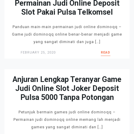
Permainan Judi Online Deposit
Slot Pakai Pulsa Telkomsel
Panduan main-main permainan judi online dominoqq –
Game judi dominoqq online benar-benar menjadi game
yang sangat diminati dan juga […]
FEBRUARY 25, 2020
READ
Anjuran Lengkap Teranyar Game
Judi Online Slot Joker Deposit
Pulsa 5000 Tanpa Potongan
Petunjuk bermain games judi online dominoqq –
Permainan judi dominoqq online memang lah menjadi
games yang sangat diminati dan […]