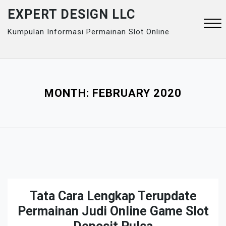
Skip
EXPERT DESIGN LLC
to
Kumpulan Informasi Permainan Slot Online
content
Close
Menu
MONTH:
FEBRUARY 2020
Tata Cara Lengkap Terupdate
Permainan Judi Online Game Slot