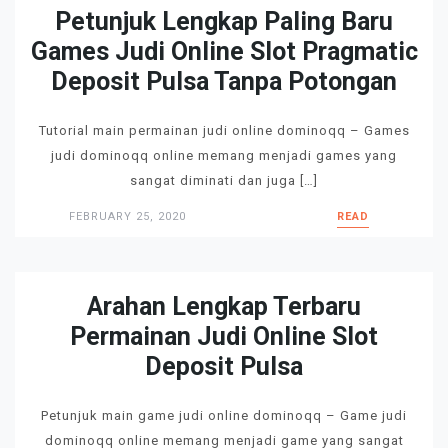
Petunjuk Lengkap Paling Baru
Games Judi Online Slot Pragmatic
Deposit Pulsa Tanpa Potongan
Tutorial main permainan judi online dominoqq – Games
judi dominoqq online memang menjadi games yang
sangat diminati dan juga […]
FEBRUARY 25, 2020
READ
Arahan Lengkap Terbaru
Permainan Judi Online Slot
Deposit Pulsa
Petunjuk main game judi online dominoqq – Game judi
dominoqq online memang menjadi game yang sangat