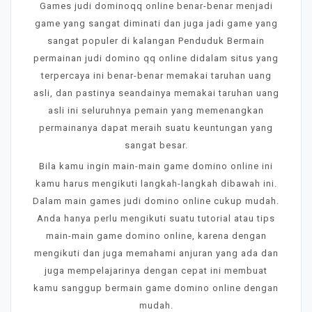
Games judi dominoqq online benar-benar menjadi
game yang sangat diminati dan juga jadi game yang
sangat populer di kalangan Penduduk Bermain
permainan judi domino qq online didalam situs yang
terpercaya ini benar-benar memakai taruhan uang
asli, dan pastinya seandainya memakai taruhan uang
asli ini seluruhnya pemain yang memenangkan
permainanya dapat meraih suatu keuntungan yang
sangat besar.
Bila kamu ingin main-main game domino online ini
kamu harus mengikuti langkah-langkah dibawah ini.
Dalam main games judi domino online cukup mudah.
Anda hanya perlu mengikuti suatu tutorial atau tips
main-main game domino online, karena dengan
mengikuti dan juga memahami anjuran yang ada dan
juga mempelajarinya dengan cepat ini membuat
kamu sanggup bermain game domino online dengan
mudah.