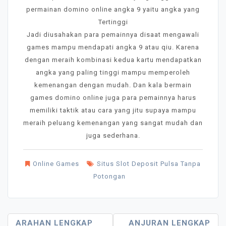
permainan domino online angka 9 yaitu angka yang
Tertinggi
Jadi diusahakan para pemainnya disaat mengawali
games mampu mendapati angka 9 atau qiu. Karena
dengan meraih kombinasi kedua kartu mendapatkan
angka yang paling tinggi mampu memperoleh
kemenangan dengan mudah. Dan kala bermain
games domino online juga para pemainnya harus
memiliki taktik atau cara yang jitu supaya mampu
meraih peluang kemenangan yang sangat mudah dan
juga sederhana.
Online Games
Situs Slot Deposit Pulsa Tanpa
Potongan
Post
ARAHAN LENGKAP
ANJURAN LENGKAP