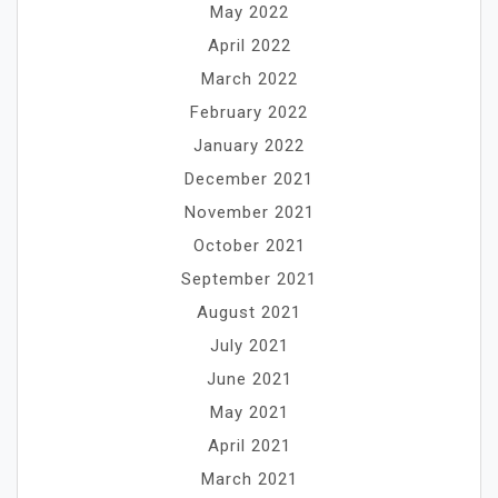
May 2022
April 2022
March 2022
February 2022
January 2022
December 2021
November 2021
October 2021
September 2021
August 2021
July 2021
June 2021
May 2021
April 2021
March 2021